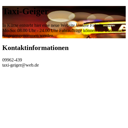
Taxi-Geiger
In Kürze entsteht hier eine neue Website Unsere Fahrdienstzeiten:
Mo-So: 08.00 Uhr - 24.00 Uhr Fahraufträge können nur telefonisch
entgegengenommen werden.
Kontaktinformationen
09962-439
taxi-geiger@web.de